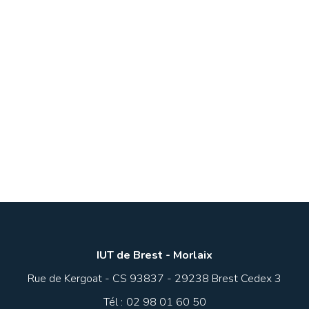
PROJETS ÉTUDIANTS
« Je reprends des étudiants demain
! » : des étudiants GEA
accompagnent avec brio la MPT de
Pen Ar Creac’h
EN SAVOIR +
IUT de Brest - Morlaix
Rue de Kergoat - CS 93837 - 29238 Brest Cedex 3
Tél :
02 98 01 60 50