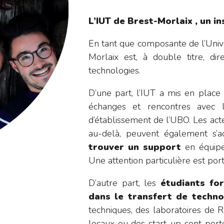
L’IUT de Brest-Morlaix , un in
En tant que composante de l’Univ
Morlaix est, à double titre, di
technologies.
D’une part, l’IUT a mis en plac
échanges et rencontres avec l
d’établissement de l’UBO. Les ac
au-delà, peuvent également s’a
trouver un support
en équipem
Une attention particulière est po
D’autre part, les
étudiants fo
dans le transfert de techno
techniques, des laboratoires de
locaux ou des start-up sont port