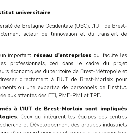
stitut universitaire
ersité de Bretagne Occidentale (UBO), l’IUT de Brest-
rectement acteur de l’innovation et du transfert de
e un important
réseau d’entreprises
qui facilite les
es professionnels, ceci dans le cadre du projet
teurs économiques du territoire de Brest-Métropole et
dresser directement à l’IUT de Brest-Morlaix pour
ents ou une expertise de personnels de l’Institut.
rtée aux attentes des ETI, PME-PMI et TPE.
rmés à l’IUT de Brest-Morlaix sont impliqués
logies
. Ceux qui intègrent les équipes des centres
 Recherche et Développement des groupes industriels
eurs d’un regard nouveau et source d’une innovation.