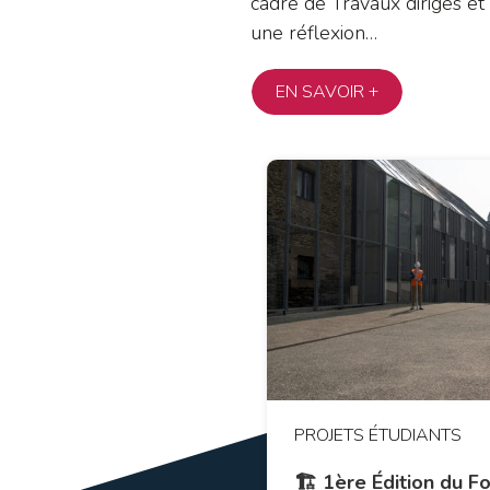
cadre de Travaux dirigés et
une réflexion…
EN SAVOIR +
PROJETS ÉTUDIANTS
🏗️ 1ère Édition du 