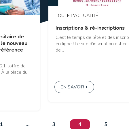
TOUTE L'ACTUALITÉ
Inscriptions & ré-inscriptions
sitaire de
C’est le temps de l’été et des inscri
: le nouveau
en ligne ! Le site d’inscription est cel
référence
de…
1, l’offre de
 À la place du
EN SAVOIR +
1
…
3
4
5