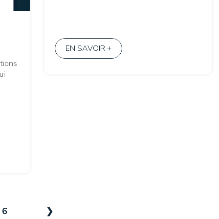
EN SAVOIR +
ptions
ui
6
❯