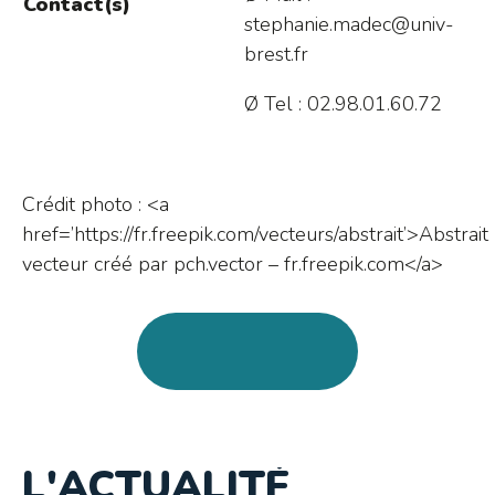
Contact(s)
stephanie.madec@univ-
brest.fr
Ø Tel : 02.98.01.60.72
Crédit photo : <a
href=’https://fr.freepik.com/vecteurs/abstrait’>Abstrait
vecteur créé par pch.vector – fr.freepik.com</a>
L'ACTUALITÉ