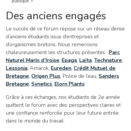
publique. »
Des anciens engagés
Le succès de ce forum repose sur un réseau dense
d’anciens étudiants issus d’entreprises et
d’organismes bretons. Nous remercions
chaleureusement les structures présentes :
Parc
Naturel Marin d’Iroise
,
Epaga
,
Laïta
,
Technature
,
Lessonia
, Amarok,
Eureden
,
Crédit Mutuel de
Bretagne
,
Origen Plus
, Police de l’eau,
Sanders
Bretagne
,
Synetics
,
Elorn Plants
.
Grâce à ces échanges, nos étudiants de 2e année
quittent le forum avec des perspectives claires et
une confiance renforcée pour leur future entrée
dans le monde du travail.