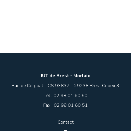
IUT de Brest - Morlaix
Du concret, des défis et de l’expertise :
mon alternance GMP en bureau d’études
Rue de Kergoat - CS 93837 - 29238 Brest Cedex 3
Tél :
02 98 01 60 50
Fax :
02 98 01 60 51
EN SAVOIR +
Contact